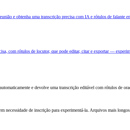
nião e obtenha uma transcrição precisa com IA e rótulos de falante e
sa, com rótulos de locutor, que pode editar, citar e exportar — experim
 automaticamente e devolve uma transcrição editável com rótulos de or
 sem necessidade de inscrição para experimentá-la. Arquivos mais longo