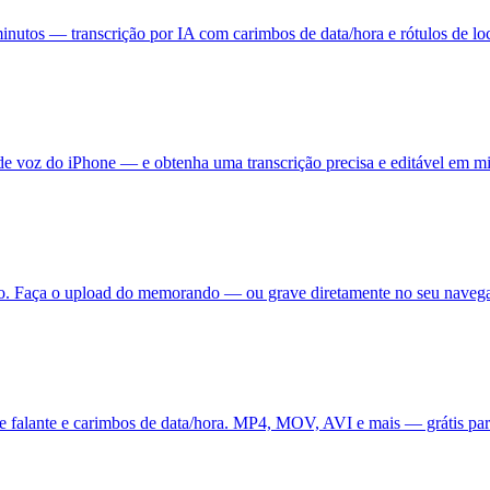
nutos — transcrição por IA com carimbos de data/hora e rótulos de locu
 voz do iPhone — e obtenha uma transcrição precisa e editável em mi
o. Faça o upload do memorando — ou grave diretamente no seu navega
de falante e carimbos de data/hora. MP4, MOV, AVI e mais — grátis par