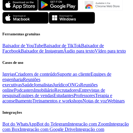
Ferramentas gratuitas
Baixador de YouTube
Baixador de TikTok
Baixador de
Facebook
Baixador de Instagram
Áudio para texto
Vídeo para texto
Casos de uso
Igrejas
Criadores de conteúdo
Suporte ao cliente
Equipes de
engenharia
Reuniões
executivas
Saúde
Jornalistas
Jurídico
ONGs
Reuniões
online
Podcasters
Imobiliário
Recrutadores
Entrevistas de
pesquisa
Equipes de vendas
Estudantes
Professores
Terapia e
aconselhamento
Treinamentos e workshops
Notas de voz
Webinars
Integrações
Bot do WhatsApp
Bot do Telegram
Integração com Zoom
Integração
com Box
Integração com Google Drive
Integração com