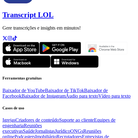
Transcript LOL
Gere transcrições e insights em minutos!
Ferramentas gratuitas
Baixador de YouTube
Baixador de TikTok
Baixador de
Facebook
Baixador de Instagram
Áudio para texto
Vídeo para texto
Casos de uso
Igrejas
Criadores de conteúdo
Suporte ao cliente
Equipes de
engenharia
Reuniões
executivas
Saúde
Jornalistas
Jurídico
ONGs
Reuniões
online
Podcasters
Imobiliário
Recrutadores
Entrevistas de