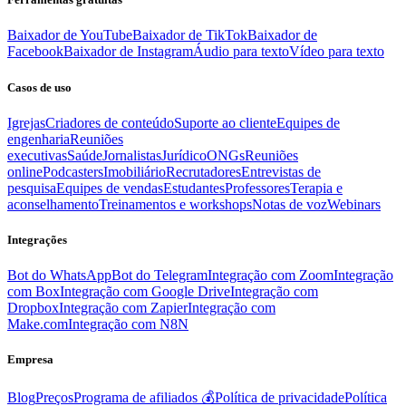
Baixador de YouTube
Baixador de TikTok
Baixador de
Facebook
Baixador de Instagram
Áudio para texto
Vídeo para texto
Casos de uso
Igrejas
Criadores de conteúdo
Suporte ao cliente
Equipes de
engenharia
Reuniões
executivas
Saúde
Jornalistas
Jurídico
ONGs
Reuniões
online
Podcasters
Imobiliário
Recrutadores
Entrevistas de
pesquisa
Equipes de vendas
Estudantes
Professores
Terapia e
aconselhamento
Treinamentos e workshops
Notas de voz
Webinars
Integrações
Bot do WhatsApp
Bot do Telegram
Integração com Zoom
Integração
com Box
Integração com Google Drive
Integração com
Dropbox
Integração com Zapier
Integração com
Make.com
Integração com N8N
Empresa
Blog
Preços
Programa de afiliados 💰
Política de privacidade
Política