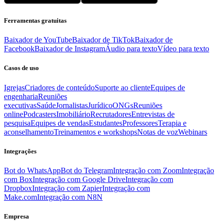
Ferramentas gratuitas
Baixador de YouTube
Baixador de TikTok
Baixador de
Facebook
Baixador de Instagram
Áudio para texto
Vídeo para texto
Casos de uso
Igrejas
Criadores de conteúdo
Suporte ao cliente
Equipes de
engenharia
Reuniões
executivas
Saúde
Jornalistas
Jurídico
ONGs
Reuniões
online
Podcasters
Imobiliário
Recrutadores
Entrevistas de
pesquisa
Equipes de vendas
Estudantes
Professores
Terapia e
aconselhamento
Treinamentos e workshops
Notas de voz
Webinars
Integrações
Bot do WhatsApp
Bot do Telegram
Integração com Zoom
Integração
com Box
Integração com Google Drive
Integração com
Dropbox
Integração com Zapier
Integração com
Make.com
Integração com N8N
Empresa