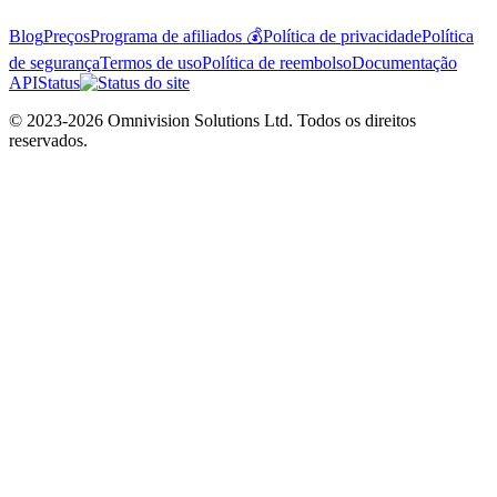
Blog
Preços
Programa de afiliados 💰
Política de privacidade
Política
de segurança
Termos de uso
Política de reembolso
Documentação
API
Status
© 2023-2026 Omnivision Solutions Ltd. Todos os direitos
reservados.