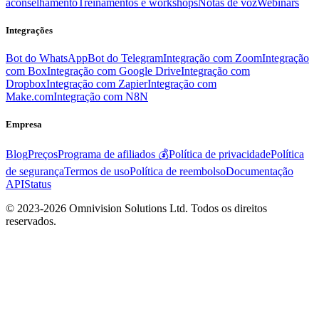
aconselhamento
Treinamentos e workshops
Notas de voz
Webinars
Integrações
Bot do WhatsApp
Bot do Telegram
Integração com Zoom
Integração
com Box
Integração com Google Drive
Integração com
Dropbox
Integração com Zapier
Integração com
Make.com
Integração com N8N
Empresa
Blog
Preços
Programa de afiliados 💰
Política de privacidade
Política
de segurança
Termos de uso
Política de reembolso
Documentação
API
Status
© 2023-2026 Omnivision Solutions Ltd. Todos os direitos
reservados.