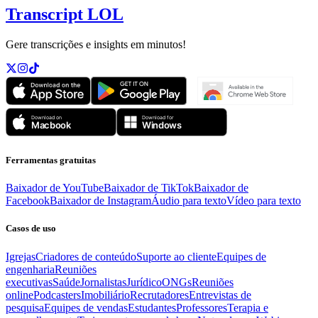
Transcript LOL
Gere transcrições e insights em minutos!
Ferramentas gratuitas
Baixador de YouTube
Baixador de TikTok
Baixador de
Facebook
Baixador de Instagram
Áudio para texto
Vídeo para texto
Casos de uso
Igrejas
Criadores de conteúdo
Suporte ao cliente
Equipes de
engenharia
Reuniões
executivas
Saúde
Jornalistas
Jurídico
ONGs
Reuniões
online
Podcasters
Imobiliário
Recrutadores
Entrevistas de
pesquisa
Equipes de vendas
Estudantes
Professores
Terapia e