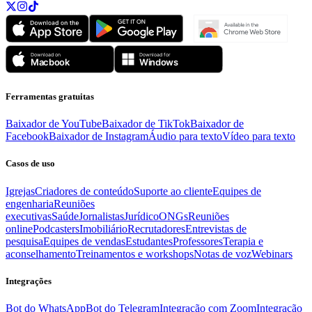
Ferramentas gratuitas
Baixador de YouTube
Baixador de TikTok
Baixador de
Facebook
Baixador de Instagram
Áudio para texto
Vídeo para texto
Casos de uso
Igrejas
Criadores de conteúdo
Suporte ao cliente
Equipes de
engenharia
Reuniões
executivas
Saúde
Jornalistas
Jurídico
ONGs
Reuniões
online
Podcasters
Imobiliário
Recrutadores
Entrevistas de
pesquisa
Equipes de vendas
Estudantes
Professores
Terapia e
aconselhamento
Treinamentos e workshops
Notas de voz
Webinars
Integrações
Bot do WhatsApp
Bot do Telegram
Integração com Zoom
Integração