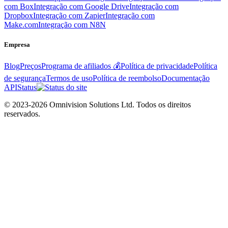
com Box
Integração com Google Drive
Integração com
Dropbox
Integração com Zapier
Integração com
Make.com
Integração com N8N
Empresa
Blog
Preços
Programa de afiliados 💰
Política de privacidade
Política
de segurança
Termos de uso
Política de reembolso
Documentação
API
Status
© 2023-2026 Omnivision Solutions Ltd. Todos os direitos
reservados.