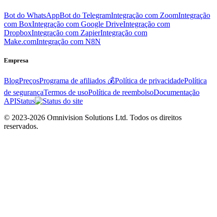
Bot do WhatsApp
Bot do Telegram
Integração com Zoom
Integração
com Box
Integração com Google Drive
Integração com
Dropbox
Integração com Zapier
Integração com
Make.com
Integração com N8N
Empresa
Blog
Preços
Programa de afiliados 💰
Política de privacidade
Política
de segurança
Termos de uso
Política de reembolso
Documentação
API
Status
© 2023-2026 Omnivision Solutions Ltd. Todos os direitos
reservados.