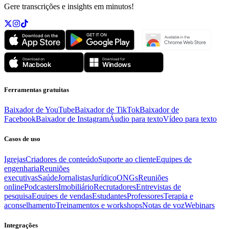
Gere transcrições e insights em minutos!
Ferramentas gratuitas
Baixador de YouTube
Baixador de TikTok
Baixador de
Facebook
Baixador de Instagram
Áudio para texto
Vídeo para texto
Casos de uso
Igrejas
Criadores de conteúdo
Suporte ao cliente
Equipes de
engenharia
Reuniões
executivas
Saúde
Jornalistas
Jurídico
ONGs
Reuniões
online
Podcasters
Imobiliário
Recrutadores
Entrevistas de
pesquisa
Equipes de vendas
Estudantes
Professores
Terapia e
aconselhamento
Treinamentos e workshops
Notas de voz
Webinars
Integrações