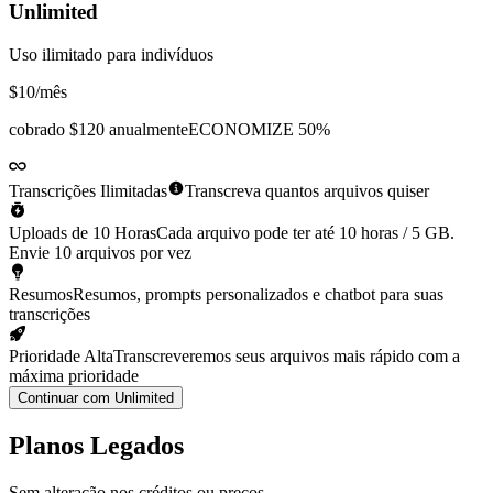
Unlimited
Uso ilimitado para indivíduos
$10
/mês
cobrado
$120 anualmente
ECONOMIZE 50%
Transcrições Ilimitadas
Transcreva quantos arquivos quiser
Uploads de 10 Horas
Cada arquivo pode ter até 10 horas / 5 GB.
Envie 10 arquivos por vez
Resumos
Resumos, prompts personalizados e chatbot para suas
transcrições
Prioridade Alta
Transcreveremos seus arquivos mais rápido com a
máxima prioridade
Continuar com Unlimited
Planos Legados
Sem alteração nos créditos ou preços