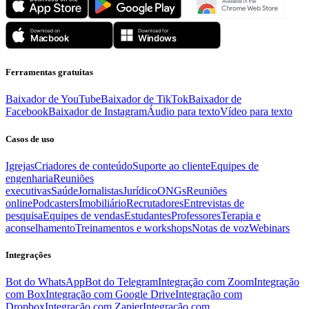
Ferramentas gratuitas
Baixador de YouTube
Baixador de TikTok
Baixador de
Facebook
Baixador de Instagram
Áudio para texto
Vídeo para texto
Casos de uso
Igrejas
Criadores de conteúdo
Suporte ao cliente
Equipes de
engenharia
Reuniões
executivas
Saúde
Jornalistas
Jurídico
ONGs
Reuniões
online
Podcasters
Imobiliário
Recrutadores
Entrevistas de
pesquisa
Equipes de vendas
Estudantes
Professores
Terapia e
aconselhamento
Treinamentos e workshops
Notas de voz
Webinars
Integrações
Bot do WhatsApp
Bot do Telegram
Integração com Zoom
Integração
com Box
Integração com Google Drive
Integração com
Dropbox
Integração com Zapier
Integração com