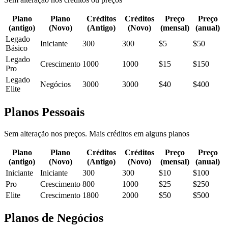
Plano
Plano
Créditos
Créditos
Preço
Preço
(antigo)
(Novo)
(Antigo)
(Novo)
(mensal)
(anual)
Legado
Iniciante
300
300
$5
$50
Básico
Legado
Crescimento
1000
1000
$15
$150
Pro
Legado
Negócios
3000
3000
$40
$400
Elite
Planos Pessoais
Sem alteração nos preços. Mais créditos em alguns planos
Plano
Plano
Créditos
Créditos
Preço
Preço
(antigo)
(Novo)
(Antigo)
(Novo)
(mensal)
(anual)
Iniciante
Iniciante
300
300
$10
$100
Pro
Crescimento
800
1000
$25
$250
Elite
Crescimento
1800
2000
$50
$500
Planos de Negócios