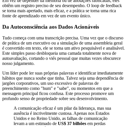
Em vez de depender da memória ou de anotações rabiscadas, eles
obtêm um registro preciso de seu desempenho. O loop de feedback
se torna mais apertado, mais eficaz, e a prática se torna uma rica
fonte de aprendizado em vez de um evento único.
Da Autoconsciência aos Dados Acionáveis
Tudo começa com uma transcrição precisa. Uma vez que o discurso
de prática de um executivo ou a simulação de uma assembleia geral
é convertido em texto, ele se torna um ativo pesquisável e analisável.
Este simples passo desbloqueia uma camada totalmente nova de
autoavaliação, cortando o viés pessoal que muitas vezes obscurece
nosso julgamento.
Um líder pode ler suas próprias palavras e identificar imediatamente
hábitos que nunca soube que tinha. Talvez seja uma dependência de
jargões corporativos, um uso excessivo de palavras de
preenchimento como "hum" e "sabe", ou momentos em que a
mensagem principal ficou confusa. Este processo promove um
profundo senso de propriedade sobre seu desenvolvimento.
A comunicação eficaz é um pilar da liderança, mas sua
ausência é incrivelmente custosa. Apenas nos Estados
Unidos e no Reino Unido, as falhas de comunicação
levam a um estimado de
US$ 37 bilhões
em perdas