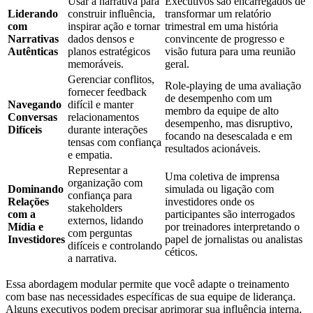
Usar a narrativa para
Executivos são encarregados de
Liderando
construir influência,
transformar um relatório
com
inspirar ação e tornar
trimestral em uma história
Narrativas
dados densos e
convincente de progresso e
Autênticas
planos estratégicos
visão futura para uma reunião
memoráveis.
geral.
Gerenciar conflitos,
Role-playing de uma avaliação
fornecer feedback
de desempenho com um
Navegando
difícil e manter
membro da equipe de alto
Conversas
relacionamentos
desempenho, mas disruptivo,
Difíceis
durante interações
focando na desescalada e em
tensas com confiança
resultados acionáveis.
e empatia.
Representar a
Uma coletiva de imprensa
organização com
Dominando
simulada ou ligação com
confiança para
Relações
investidores onde os
stakeholders
com a
participantes são interrogados
externos, lidando
Mídia e
por treinadores interpretando o
com perguntas
Investidores
papel de jornalistas ou analistas
difíceis e controlando
céticos.
a narrativa.
Essa abordagem modular permite que você adapte o treinamento
com base nas necessidades específicas de sua equipe de liderança.
Alguns executivos podem precisar aprimorar sua influência interna,