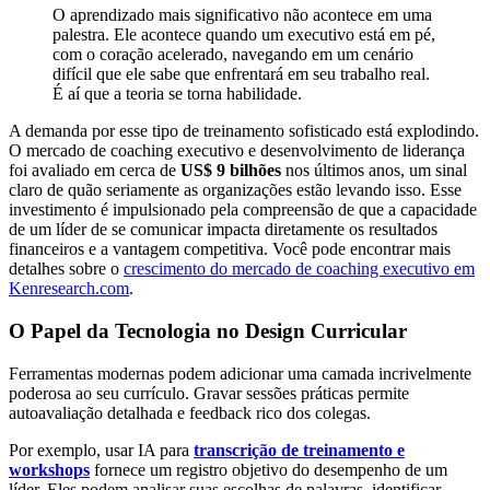
O aprendizado mais significativo não acontece em uma
palestra. Ele acontece quando um executivo está em pé,
com o coração acelerado, navegando em um cenário
difícil que ele sabe que enfrentará em seu trabalho real.
É aí que a teoria se torna habilidade.
A demanda por esse tipo de treinamento sofisticado está explodindo.
O mercado de coaching executivo e desenvolvimento de liderança
foi avaliado em cerca de
US$ 9 bilhões
nos últimos anos, um sinal
claro de quão seriamente as organizações estão levando isso. Esse
investimento é impulsionado pela compreensão de que a capacidade
de um líder de se comunicar impacta diretamente os resultados
financeiros e a vantagem competitiva. Você pode encontrar mais
detalhes sobre o
crescimento do mercado de coaching executivo em
Kenresearch.com
.
O Papel da Tecnologia no Design Curricular
Ferramentas modernas podem adicionar uma camada incrivelmente
poderosa ao seu currículo. Gravar sessões práticas permite
autoavaliação detalhada e feedback rico dos colegas.
Por exemplo, usar IA para
transcrição de treinamento e
workshops
fornece um registro objetivo do desempenho de um
líder. Eles podem analisar suas escolhas de palavras, identificar