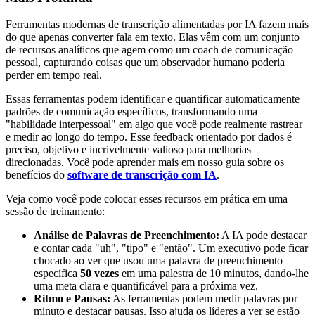
Ferramentas modernas de transcrição alimentadas por IA fazem mais
do que apenas converter fala em texto. Elas vêm com um conjunto
de recursos analíticos que agem como um coach de comunicação
pessoal, capturando coisas que um observador humano poderia
perder em tempo real.
Essas ferramentas podem identificar e quantificar automaticamente
padrões de comunicação específicos, transformando uma
"habilidade interpessoal" em algo que você pode realmente rastrear
e medir ao longo do tempo. Esse feedback orientado por dados é
preciso, objetivo e incrivelmente valioso para melhorias
direcionadas. Você pode aprender mais em nosso guia sobre os
benefícios do
software de transcrição com IA
.
Veja como você pode colocar esses recursos em prática em uma
sessão de treinamento:
Análise de Palavras de Preenchimento:
A IA pode destacar
e contar cada "uh", "tipo" e "então". Um executivo pode ficar
chocado ao ver que usou uma palavra de preenchimento
específica
50 vezes
em uma palestra de 10 minutos, dando-lhe
uma meta clara e quantificável para a próxima vez.
Ritmo e Pausas:
As ferramentas podem medir palavras por
minuto e destacar pausas. Isso ajuda os líderes a ver se estão