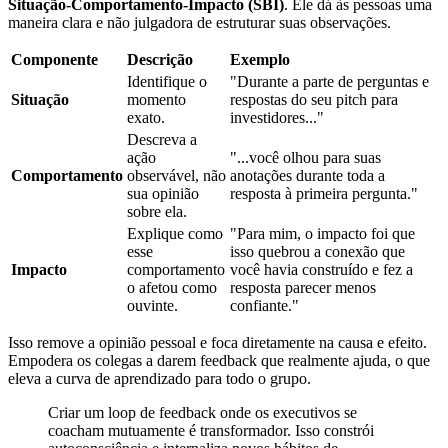
Situação-Comportamento-Impacto (SBI)
. Ele dá às pessoas uma
maneira clara e não julgadora de estruturar suas observações.
Componente
Descrição
Exemplo
Identifique o
"Durante a parte de perguntas e
Situação
momento
respostas do seu pitch para
exato.
investidores..."
Descreva a
ação
"...você olhou para suas
Comportamento
observável, não
anotações durante toda a
sua opinião
resposta à primeira pergunta."
sobre ela.
Explique como
"Para mim, o impacto foi que
esse
isso quebrou a conexão que
Impacto
comportamento
você havia construído e fez a
o afetou como
resposta parecer menos
ouvinte.
confiante."
Isso remove a opinião pessoal e foca diretamente na causa e efeito.
Empodera os colegas a darem feedback que realmente ajuda, o que
eleva a curva de aprendizado para todo o grupo.
Criar um loop de feedback onde os executivos se
coacham mutuamente é transformador. Isso constrói