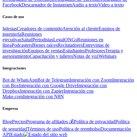
Facebook
Descargador de Instagram
Audio a texto
Video a texto
Casos de uso
Iglesias
Creadores de contenido
Atención al cliente
Equipos de
ingeniería
Reuniones
ejecutivas
Salud
Periodistas
Legal
ONGs
Reuniones en
línea
Podcasters
Bienes raíces
Reclutadores
Entrevistas de
investigación
Equipos de ventas
Estudiantes
Profesores
Terapia y
asesoramiento
Capacitación y talleres
Notas de voz
Webinars
Integraciones
Bot de WhatsApp
Bot de Telegram
Integración con Zoom
Integración
con Box
Integración con Google Drive
Integración con
Dropbox
Integración con Zapier
Integración con
Make.com
Integración con N8N
Empresa
Blog
Precios
Programa de afiliados 💰
Política de privacidad
Política
de seguridad
Términos de uso
Política de reembolso
Documentación
API
Estado