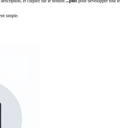
 description, et cliquez sur le bouton
...plus
pour développer tout le
ent simple.