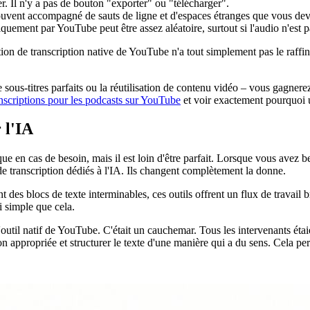
r. Il n'y a pas de bouton "exporter" ou "télécharger".
 souvent accompagné de sauts de ligne et d'espaces étranges que vous de
ement par YouTube peut être assez aléatoire, surtout si l'audio n'est pas 
tion de transcription native de YouTube n'a tout simplement pas le raffi
sous-titres parfaits ou la réutilisation de contenu vidéo – vous gagnerez
anscriptions pour les podcasts sur YouTube
et voir exactement pourquoi 
 l'IA
que en cas de besoin, mais il est loin d'être parfait. Lorsque vous avez 
 de transcription dédiés à l'IA. Ils changent complètement la donne.
 des blocs de texte interminables, ces outils offrent un flux de travail 
i simple que cela.
l'outil natif de YouTube. C'était un cauchemar. Tous les intervenants ét
ion appropriée et structurer le texte d'une manière qui a du sens. Cela 