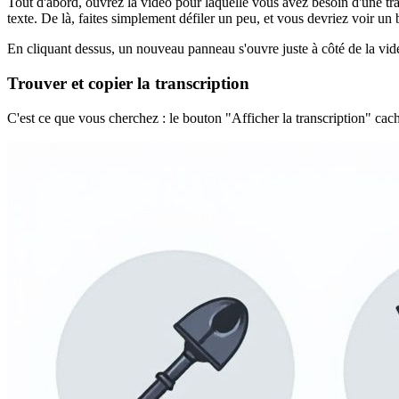
Tout d'abord, ouvrez la vidéo pour laquelle vous avez besoin d'une tra
texte. De là, faites simplement défiler un peu, et vous devriez voir un
En cliquant dessus, un nouveau panneau s'ouvre juste à côté de la vidé
Trouver et copier la transcription
C'est ce que vous cherchez : le bouton "Afficher la transcription" cach