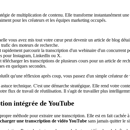
ratégie de multiplication de contenu. Elle transforme instantanément un
raiment pour les créateurs et les équipes marketing occupés.
le vous avez mis tout votre cœur peut devenir un article de blog détaillé
le trafic des moteurs de recherche.
apidement parcourir la transcription d'un webinaire d'un concurrent pour
les pour Instagram, LinkedIn ou X.
 télécharger les transcriptions de plusieurs cours pour un article de rec
ques en quelques secondes.
utôt qu'une réflexion après coup, vous passez d'un simple créateur de 
 astuce technique. C'est une démarche stratégique. Elle rend votre con
re flux de travail de réutilisation. Il s'agit de travailler plus intelligem
iption intégrée de YouTube
 propre méthode pour extraire une transcription. Elle est en fait cachée 
écharger une transcription de vidéo YouTube
sans jamais quitter le si