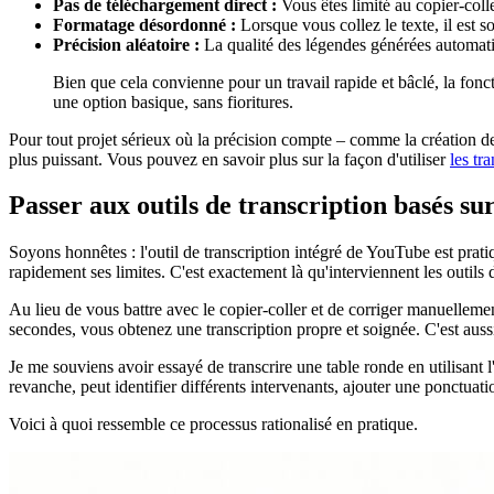
Pas de téléchargement direct :
Vous êtes limité au copier-colle
Formatage désordonné :
Lorsque vous collez le texte, il est
Précision aléatoire :
La qualité des légendes générées automatiqu
Bien que cela convienne pour un travail rapide et bâclé, la fonc
une option basique, sans fioritures.
Pour tout projet sérieux où la précision compte – comme la création de 
plus puissant. Vous pouvez en savoir plus sur la façon d'utiliser
les tr
Passer aux outils de transcription basés sur
Soyons honnêtes : l'outil de transcription intégré de YouTube est prati
rapidement ses limites. C'est exactement là qu'interviennent les outils
Au lieu de vous battre avec le copier-coller et de corriger manuellement
secondes, vous obtenez une transcription propre et soignée. C'est auss
Je me souviens avoir essayé de transcrire une table ronde en utilisant 
revanche, peut identifier différents intervenants, ajouter une ponctuat
Voici à quoi ressemble ce processus rationalisé en pratique.