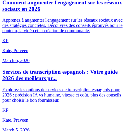
Comment augmenter l'engagement sur les réseaux
sociaux en 2026
Apprenez à augmenter l'engagement sur les réseaux sociaux avec
des stratégies concrètes. Découvrez des conseils éprouvés pour le
contenu, la vidéo et la création de communauté.
K
P
Kate, Praveen
March 6, 2026
Services de transcription espagnols : Votre guide
2026 des meilleurs pr...
Explorez les options de services de transcription espagnols pour
2026 : précision IA vs humaine, vitesse et coût, plus des conseils
pour choisir le bon fournisseur.
K
P
Kate, Praveen
March 5, 2026