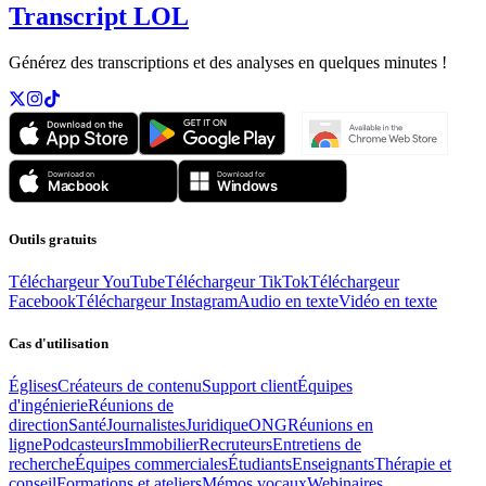
Transcript LOL
Générez des transcriptions et des analyses en quelques minutes !
Outils gratuits
Téléchargeur YouTube
Téléchargeur TikTok
Téléchargeur
Facebook
Téléchargeur Instagram
Audio en texte
Vidéo en texte
Cas d'utilisation
Églises
Créateurs de contenu
Support client
Équipes
d'ingénierie
Réunions de
direction
Santé
Journalistes
Juridique
ONG
Réunions en
ligne
Podcasteurs
Immobilier
Recruteurs
Entretiens de
recherche
Équipes commerciales
Étudiants
Enseignants
Thérapie et
conseil
Formations et ateliers
Mémos vocaux
Webinaires