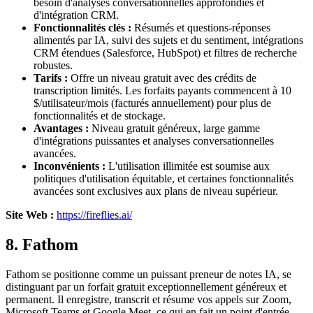
besoin d'analyses conversationnelles approfondies et
d'intégration CRM.
Fonctionnalités clés :
Résumés et questions-réponses
alimentés par IA, suivi des sujets et du sentiment, intégrations
CRM étendues (Salesforce, HubSpot) et filtres de recherche
robustes.
Tarifs :
Offre un niveau gratuit avec des crédits de
transcription limités. Les forfaits payants commencent à 10
$/utilisateur/mois (facturés annuellement) pour plus de
fonctionnalités et de stockage.
Avantages :
Niveau gratuit généreux, large gamme
d'intégrations puissantes et analyses conversationnelles
avancées.
Inconvénients :
L'utilisation illimitée est soumise aux
politiques d'utilisation équitable, et certaines fonctionnalités
avancées sont exclusives aux plans de niveau supérieur.
Site Web :
https://fireflies.ai/
8. Fathom
Fathom se positionne comme un puissant preneur de notes IA, se
distinguant par un forfait gratuit exceptionnellement généreux et
permanent. Il enregistre, transcrit et résume vos appels sur Zoom,
Microsoft Teams et Google Meet, ce qui en fait un point d'entrée