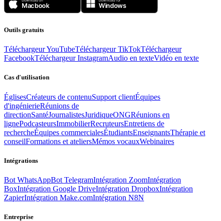
Outils gratuits
Téléchargeur YouTube
Téléchargeur TikTok
Téléchargeur
Facebook
Téléchargeur Instagram
Audio en texte
Vidéo en texte
Cas d'utilisation
Églises
Créateurs de contenu
Support client
Équipes
d'ingénierie
Réunions de
direction
Santé
Journalistes
Juridique
ONG
Réunions en
ligne
Podcasteurs
Immobilier
Recruteurs
Entretiens de
recherche
Équipes commerciales
Étudiants
Enseignants
Thérapie et
conseil
Formations et ateliers
Mémos vocaux
Webinaires
Intégrations
Bot WhatsApp
Bot Telegram
Intégration Zoom
Intégration
Box
Intégration Google Drive
Intégration Dropbox
Intégration
Zapier
Intégration Make.com
Intégration N8N
Entreprise