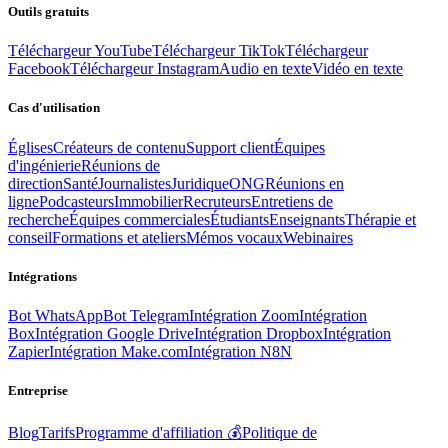
Outils gratuits
Téléchargeur YouTube
Téléchargeur TikTok
Téléchargeur
Facebook
Téléchargeur Instagram
Audio en texte
Vidéo en texte
Cas d'utilisation
Églises
Créateurs de contenu
Support client
Équipes
d'ingénierie
Réunions de
direction
Santé
Journalistes
Juridique
ONG
Réunions en
ligne
Podcasteurs
Immobilier
Recruteurs
Entretiens de
recherche
Équipes commerciales
Étudiants
Enseignants
Thérapie et
conseil
Formations et ateliers
Mémos vocaux
Webinaires
Intégrations
Bot WhatsApp
Bot Telegram
Intégration Zoom
Intégration
Box
Intégration Google Drive
Intégration Dropbox
Intégration
Zapier
Intégration Make.com
Intégration N8N
Entreprise
Blog
Tarifs
Programme d'affiliation 💰
Politique de