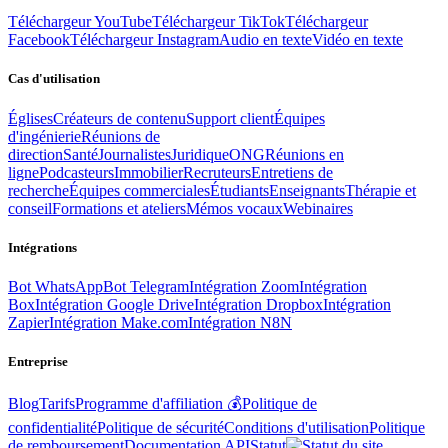
Téléchargeur YouTube
Téléchargeur TikTok
Téléchargeur
Facebook
Téléchargeur Instagram
Audio en texte
Vidéo en texte
Cas d'utilisation
Églises
Créateurs de contenu
Support client
Équipes
d'ingénierie
Réunions de
direction
Santé
Journalistes
Juridique
ONG
Réunions en
ligne
Podcasteurs
Immobilier
Recruteurs
Entretiens de
recherche
Équipes commerciales
Étudiants
Enseignants
Thérapie et
conseil
Formations et ateliers
Mémos vocaux
Webinaires
Intégrations
Bot WhatsApp
Bot Telegram
Intégration Zoom
Intégration
Box
Intégration Google Drive
Intégration Dropbox
Intégration
Zapier
Intégration Make.com
Intégration N8N
Entreprise
Blog
Tarifs
Programme d'affiliation 💰
Politique de
confidentialité
Politique de sécurité
Conditions d'utilisation
Politique
de remboursement
Documentation API
Statut