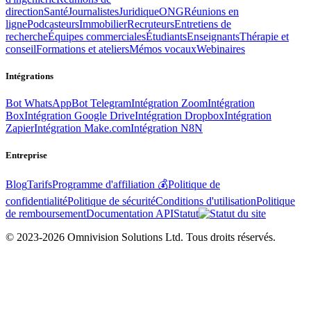
direction
Santé
Journalistes
Juridique
ONG
Réunions en
ligne
Podcasteurs
Immobilier
Recruteurs
Entretiens de
recherche
Équipes commerciales
Étudiants
Enseignants
Thérapie et
conseil
Formations et ateliers
Mémos vocaux
Webinaires
Intégrations
Bot WhatsApp
Bot Telegram
Intégration Zoom
Intégration
Box
Intégration Google Drive
Intégration Dropbox
Intégration
Zapier
Intégration Make.com
Intégration N8N
Entreprise
Blog
Tarifs
Programme d'affiliation 💰
Politique de
confidentialité
Politique de sécurité
Conditions d'utilisation
Politique
de remboursement
Documentation API
Statut
© 2023-2026 Omnivision Solutions Ltd. Tous droits réservés.