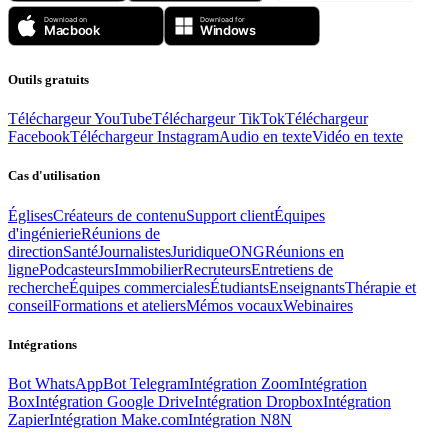
Outils gratuits
Téléchargeur YouTube
Téléchargeur TikTok
Téléchargeur
Facebook
Téléchargeur Instagram
Audio en texte
Vidéo en texte
Cas d'utilisation
Églises
Créateurs de contenu
Support client
Équipes
d'ingénierie
Réunions de
direction
Santé
Journalistes
Juridique
ONG
Réunions en
ligne
Podcasteurs
Immobilier
Recruteurs
Entretiens de
recherche
Équipes commerciales
Étudiants
Enseignants
Thérapie et
conseil
Formations et ateliers
Mémos vocaux
Webinaires
Intégrations
Bot WhatsApp
Bot Telegram
Intégration Zoom
Intégration
Box
Intégration Google Drive
Intégration Dropbox
Intégration
Zapier
Intégration Make.com
Intégration N8N