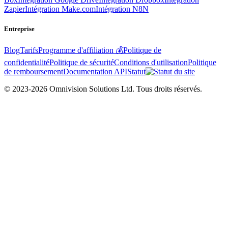
Zapier
Intégration Make.com
Intégration N8N
Entreprise
Blog
Tarifs
Programme d'affiliation 💰
Politique de
confidentialité
Politique de sécurité
Conditions d'utilisation
Politique
de remboursement
Documentation API
Statut
© 2023-2026 Omnivision Solutions Ltd. Tous droits réservés.