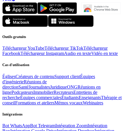
Outils gratuits
Téléchargeur YouTube
Téléchargeur TikTok
Téléchargeur
Facebook
Téléchargeur Instagram
Audio en texte
Vidéo en texte
Cas d'utilisation
Églises
Créateurs de contenu
Support client
Équipes
d'ingénierie
Réunions de
direction
Santé
Journalistes
Juridique
ONG
Réunions en
ligne
Podcasteurs
Immobilier
Recruteurs
Entretiens de
recherche
Équipes commerciales
Étudiants
Enseignants
Thérapie et
conseil
Formations et ateliers
Mémos vocaux
Webinaires
Intégrations
Bot WhatsApp
Bot Telegram
Intégration Zoom
Intégration
Box
Intégration Google Drive
Intégration Dropbox
Intégration