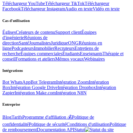
Téléchargeur YouTube
Téléchargeur TikTok
Téléchargeur
Facebook
Téléchargeur Instagram
Audio en texte
Vidéo en texte
Cas d'utilisation
Églises
Créateurs de contenu
Support client
Équipes
d'ingénierie
Réunions de
direction
Santé
Journalistes
Juridique
ONG
Réunions en
ligne
Podcasteurs
Immobilier
Recruteurs
Entretiens de
recherche
Équipes commerciales
Étudiants
Enseignants
Thérapie et
conseil
Formations et ateliers
Mémos vocaux
Webinaires
Intégrations
Bot WhatsApp
Bot Telegram
Intégration Zoom
Intégration
Box
Intégration Google Drive
Intégration Dropbox
Intégration
Zapier
Intégration Make.com
Intégration N8N
Entreprise
Blog
Tarifs
Programme d'affiliation 💰
Politique de
confidentialité
Politique de sécurité
Conditions d'utilisation
Politique
de remboursement
Documentation API
Statut