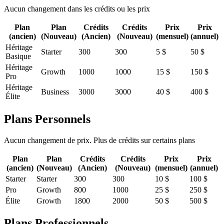
Aucun changement dans les crédits ou les prix
Plan
Plan
Crédits
Crédits
Prix
Prix
(ancien)
(Nouveau)
(Ancien)
(Nouveau)
(mensuel)
(annuel)
Héritage
Starter
300
300
5 $
50 $
Basique
Héritage
Growth
1000
1000
15 $
150 $
Pro
Héritage
Business
3000
3000
40 $
400 $
Élite
Plans Personnels
Aucun changement de prix. Plus de crédits sur certains plans
Plan
Plan
Crédits
Crédits
Prix
Prix
(ancien)
(Nouveau)
(Ancien)
(Nouveau)
(mensuel)
(annuel)
Starter
Starter
300
300
10 $
100 $
Pro
Growth
800
1000
25 $
250 $
Élite
Growth
1800
2000
50 $
500 $
Plans Professionnels