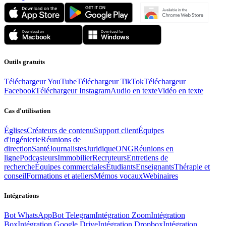
Outils gratuits
Téléchargeur YouTube
Téléchargeur TikTok
Téléchargeur
Facebook
Téléchargeur Instagram
Audio en texte
Vidéo en texte
Cas d'utilisation
Églises
Créateurs de contenu
Support client
Équipes
d'ingénierie
Réunions de
direction
Santé
Journalistes
Juridique
ONG
Réunions en
ligne
Podcasteurs
Immobilier
Recruteurs
Entretiens de
recherche
Équipes commerciales
Étudiants
Enseignants
Thérapie et
conseil
Formations et ateliers
Mémos vocaux
Webinaires
Intégrations
Bot WhatsApp
Bot Telegram
Intégration Zoom
Intégration
Box
Intégration Google Drive
Intégration Dropbox
Intégration