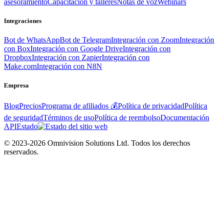
asesoramiento
Capacitación y talleres
Notas de voz
Webinars
Integraciones
Bot de WhatsApp
Bot de Telegram
Integración con Zoom
Integración
con Box
Integración con Google Drive
Integración con
Dropbox
Integración con Zapier
Integración con
Make.com
Integración con N8N
Empresa
Blog
Precios
Programa de afiliados 💰
Política de privacidad
Política
de seguridad
Términos de uso
Política de reembolso
Documentación
API
Estado
© 2023-2026 Omnivision Solutions Ltd. Todos los derechos
reservados.