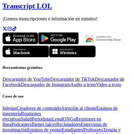
Transcript LOL
¡Genera transcripciones e información en minutos!
Herramientas gratuitas
Descargador de YouTube
Descargador de TikTok
Descargador de
Facebook
Descargador de Instagram
Audio a texto
Video a texto
Casos de uso
Iglesias
Creadores de contenido
Atención al cliente
Equipos de
ingeniería
Reuniones
ejecutivas
Salud
Periodistas
Legal
ONGs
Reuniones en
línea
Podcasters
Bienes raíces
Reclutadores
Entrevistas de
investigación
Equipos de ventas
Estudiantes
Profesores
Terapia y