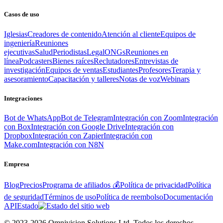
Casos de uso
Iglesias
Creadores de contenido
Atención al cliente
Equipos de
ingeniería
Reuniones
ejecutivas
Salud
Periodistas
Legal
ONGs
Reuniones en
línea
Podcasters
Bienes raíces
Reclutadores
Entrevistas de
investigación
Equipos de ventas
Estudiantes
Profesores
Terapia y
asesoramiento
Capacitación y talleres
Notas de voz
Webinars
Integraciones
Bot de WhatsApp
Bot de Telegram
Integración con Zoom
Integración
con Box
Integración con Google Drive
Integración con
Dropbox
Integración con Zapier
Integración con
Make.com
Integración con N8N
Empresa
Blog
Precios
Programa de afiliados 💰
Política de privacidad
Política
de seguridad
Términos de uso
Política de reembolso
Documentación
API
Estado
© 2023-2026 Omnivision Solutions Ltd. Todos los derechos