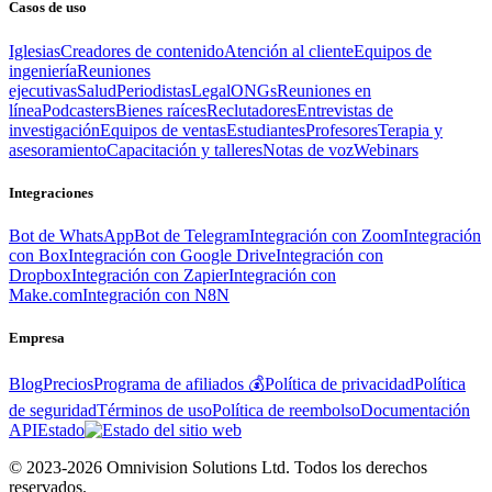
Casos de uso
Iglesias
Creadores de contenido
Atención al cliente
Equipos de
ingeniería
Reuniones
ejecutivas
Salud
Periodistas
Legal
ONGs
Reuniones en
línea
Podcasters
Bienes raíces
Reclutadores
Entrevistas de
investigación
Equipos de ventas
Estudiantes
Profesores
Terapia y
asesoramiento
Capacitación y talleres
Notas de voz
Webinars
Integraciones
Bot de WhatsApp
Bot de Telegram
Integración con Zoom
Integración
con Box
Integración con Google Drive
Integración con
Dropbox
Integración con Zapier
Integración con
Make.com
Integración con N8N
Empresa
Blog
Precios
Programa de afiliados 💰
Política de privacidad
Política
de seguridad
Términos de uso
Política de reembolso
Documentación
API
Estado
© 2023-2026 Omnivision Solutions Ltd. Todos los derechos
reservados.