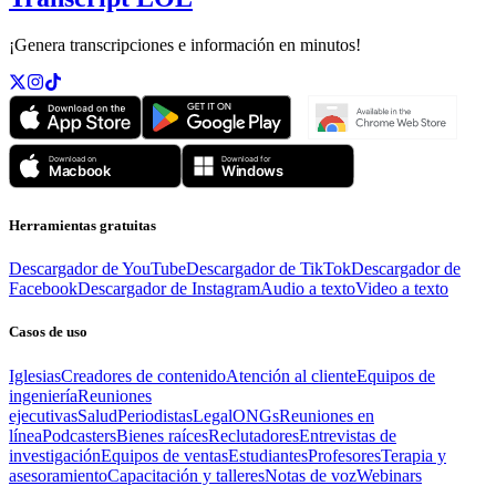
¡Genera transcripciones e información en minutos!
Herramientas gratuitas
Descargador de YouTube
Descargador de TikTok
Descargador de
Facebook
Descargador de Instagram
Audio a texto
Video a texto
Casos de uso
Iglesias
Creadores de contenido
Atención al cliente
Equipos de
ingeniería
Reuniones
ejecutivas
Salud
Periodistas
Legal
ONGs
Reuniones en
línea
Podcasters
Bienes raíces
Reclutadores
Entrevistas de
investigación
Equipos de ventas
Estudiantes
Profesores
Terapia y
asesoramiento
Capacitación y talleres
Notas de voz
Webinars