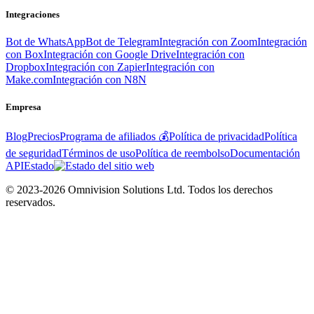
Integraciones
Bot de WhatsApp
Bot de Telegram
Integración con Zoom
Integración
con Box
Integración con Google Drive
Integración con
Dropbox
Integración con Zapier
Integración con
Make.com
Integración con N8N
Empresa
Blog
Precios
Programa de afiliados 💰
Política de privacidad
Política
de seguridad
Términos de uso
Política de reembolso
Documentación
API
Estado
© 2023-2026 Omnivision Solutions Ltd. Todos los derechos
reservados.