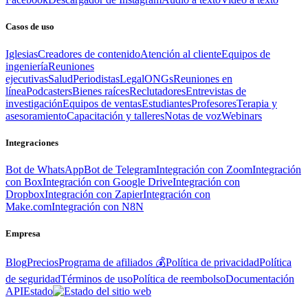
Casos de uso
Iglesias
Creadores de contenido
Atención al cliente
Equipos de
ingeniería
Reuniones
ejecutivas
Salud
Periodistas
Legal
ONGs
Reuniones en
línea
Podcasters
Bienes raíces
Reclutadores
Entrevistas de
investigación
Equipos de ventas
Estudiantes
Profesores
Terapia y
asesoramiento
Capacitación y talleres
Notas de voz
Webinars
Integraciones
Bot de WhatsApp
Bot de Telegram
Integración con Zoom
Integración
con Box
Integración con Google Drive
Integración con
Dropbox
Integración con Zapier
Integración con
Make.com
Integración con N8N
Empresa
Blog
Precios
Programa de afiliados 💰
Política de privacidad
Política
de seguridad
Términos de uso
Política de reembolso
Documentación
API
Estado