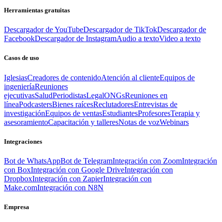
Herramientas gratuitas
Descargador de YouTube
Descargador de TikTok
Descargador de
Facebook
Descargador de Instagram
Audio a texto
Video a texto
Casos de uso
Iglesias
Creadores de contenido
Atención al cliente
Equipos de
ingeniería
Reuniones
ejecutivas
Salud
Periodistas
Legal
ONGs
Reuniones en
línea
Podcasters
Bienes raíces
Reclutadores
Entrevistas de
investigación
Equipos de ventas
Estudiantes
Profesores
Terapia y
asesoramiento
Capacitación y talleres
Notas de voz
Webinars
Integraciones
Bot de WhatsApp
Bot de Telegram
Integración con Zoom
Integración
con Box
Integración con Google Drive
Integración con
Dropbox
Integración con Zapier
Integración con
Make.com
Integración con N8N
Empresa