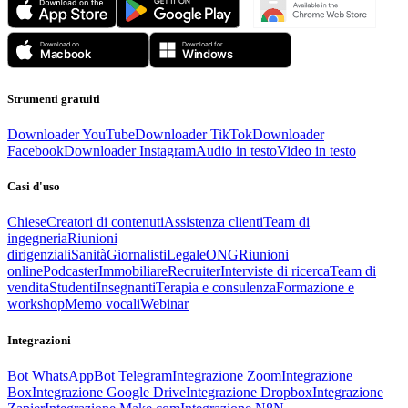
Strumenti gratuiti
Downloader YouTube
Downloader TikTok
Downloader
Facebook
Downloader Instagram
Audio in testo
Video in testo
Casi d'uso
Chiese
Creatori di contenuti
Assistenza clienti
Team di
ingegneria
Riunioni
dirigenziali
Sanità
Giornalisti
Legale
ONG
Riunioni
online
Podcaster
Immobiliare
Recruiter
Interviste di ricerca
Team di
vendita
Studenti
Insegnanti
Terapia e consulenza
Formazione e
workshop
Memo vocali
Webinar
Integrazioni
Bot WhatsApp
Bot Telegram
Integrazione Zoom
Integrazione
Box
Integrazione Google Drive
Integrazione Dropbox
Integrazione