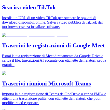
Scarica video TikTok
Incolla un URL di un video TikTok per ottenere le opzioni di
download disponibili online. Salva i video pubblici di TikTok dal
tuo browser senza installare software.
Trascrivi le registrazioni di Google Meet
Estrai la tua registrazione di Meet direttamente da Google Drive o
carica il file: trascrizioni AI accurate con etichette dei relatori, prova
gratuita.
Trascrivi riunioni Microsoft Teams
Importa la tua registrazione di Teams da OneDrive o carica l'MP4 e
ottieni una trascrizione pulita, con etichette dei relatori, che puoi
modificare ed esportare.