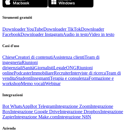
Strumenti gratuiti
Downloader YouTube
Downloader TikTok
Downloader
Facebook
Downloader Instagram
Audio in testo
Video in testo
Casi d'uso
Chiese
Creatori di contenuti
Assistenza clienti
Team di
ingegneria
Riunioni
dirigenziali
Sanità
Giornalisti
Legale
ONG
Riunioni
online
Podcaster
Immobiliare
Recruiter
Interviste di ricerca
Team di
vendita
Studenti
Insegnanti
Terapia e consulenza
Formazione e
workshop
Memo vocali
Webinar
Integrazioni
Bot WhatsApp
Bot Telegram
Integrazione Zoom
Integrazione
Box
Integrazione Google Drive
Integrazione Dropbox
Integrazione
Zapier
Integrazione Make.com
Integrazione N8N
Azienda