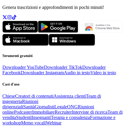
Genera trascrizioni e approfondimenti in pochi minuti!
Strumenti gratuiti
Downloader YouTube
Downloader TikTok
Downloader
Facebook
Downloader Instagram
Audio in testo
Video in testo
Casi d'uso
Chiese
Creatori di contenuti
Assistenza clienti
Team di
ingegneria
Riunioni
dirigenziali
Sanità
Giornalisti
Legale
ONG
Riunioni
online
Podcaster
Immobiliare
Recruiter
Interviste di ricerca
Team di
vendita
Studenti
Insegnanti
Terapia e consulenza
Formazione e
workshop
Memo vocali
Webinar