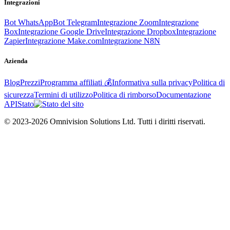
Integrazioni
Bot WhatsApp
Bot Telegram
Integrazione Zoom
Integrazione
Box
Integrazione Google Drive
Integrazione Dropbox
Integrazione
Zapier
Integrazione Make.com
Integrazione N8N
Azienda
Blog
Prezzi
Programma affiliati 💰
Informativa sulla privacy
Politica di
sicurezza
Termini di utilizzo
Politica di rimborso
Documentazione
API
Stato
© 2023-2026 Omnivision Solutions Ltd. Tutti i diritti riservati.