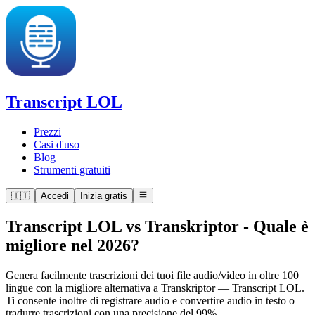
Transcript LOL
Prezzi
Casi d'uso
Blog
Strumenti gratuiti
🇮🇹
Accedi
Inizia gratis
Transcript LOL vs Transkriptor
-
Quale è
migliore nel 2026?
Genera facilmente trascrizioni dei tuoi file audio/video in oltre 100
lingue con la migliore alternativa a Transkriptor — Transcript LOL.
Ti consente inoltre di registrare audio e convertire audio in testo o
tradurre trascrizioni con una precisione del 99%.