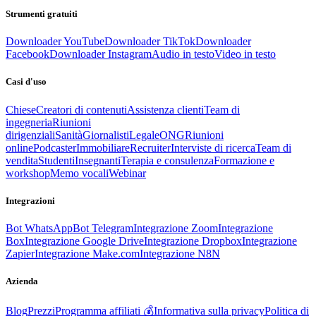
Strumenti gratuiti
Downloader YouTube
Downloader TikTok
Downloader
Facebook
Downloader Instagram
Audio in testo
Video in testo
Casi d'uso
Chiese
Creatori di contenuti
Assistenza clienti
Team di
ingegneria
Riunioni
dirigenziali
Sanità
Giornalisti
Legale
ONG
Riunioni
online
Podcaster
Immobiliare
Recruiter
Interviste di ricerca
Team di
vendita
Studenti
Insegnanti
Terapia e consulenza
Formazione e
workshop
Memo vocali
Webinar
Integrazioni
Bot WhatsApp
Bot Telegram
Integrazione Zoom
Integrazione
Box
Integrazione Google Drive
Integrazione Dropbox
Integrazione
Zapier
Integrazione Make.com
Integrazione N8N
Azienda
Blog
Prezzi
Programma affiliati 💰
Informativa sulla privacy
Politica di