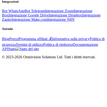
Integrazioni
Bot WhatsApp
Bot Telegram
Integrazione Zoom
Integrazione
Box
Integrazione Google Drive
Integrazione Dropbox
Integrazione
Zapier
Integrazione Make.com
Integrazione N8N
Azienda
Blog
Prezzi
Programma affiliati 💰
Informativa sulla privacy
Politica di
sicurezza
Termini di utilizzo
Politica di rimborso
Documentazione
API
Stato
© 2023-2026 Omnivision Solutions Ltd. Tutti i diritti riservati.