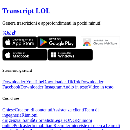
Transcript LOL
Genera trascrizioni e approfondimenti in pochi minuti!
Strumenti gratuiti
Downloader YouTube
Downloader TikTok
Downloader
Facebook
Downloader Instagram
Audio in testo
Video in testo
Casi d'uso
Chiese
Creatori di contenuti
Assistenza clienti
Team di
ingegneria
Riunioni
dirigenziali
Sanità
Giornalisti
Legale
ONG
Riunioni
online
Podcaster
Immobiliare
Recruiter
Interviste di ricerca
Team di