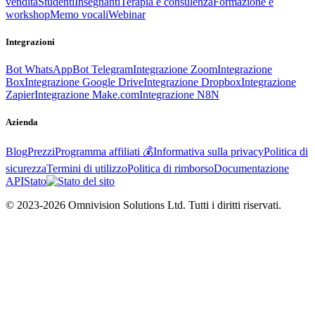
vendita
Studenti
Insegnanti
Terapia e consulenza
Formazione e
workshop
Memo vocali
Webinar
Integrazioni
Bot WhatsApp
Bot Telegram
Integrazione Zoom
Integrazione
Box
Integrazione Google Drive
Integrazione Dropbox
Integrazione
Zapier
Integrazione Make.com
Integrazione N8N
Azienda
Blog
Prezzi
Programma affiliati 💰
Informativa sulla privacy
Politica di
sicurezza
Termini di utilizzo
Politica di rimborso
Documentazione
API
Stato
© 2023-2026 Omnivision Solutions Ltd. Tutti i diritti riservati.