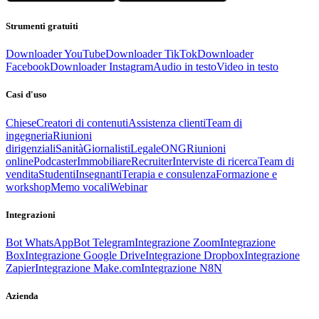
Strumenti gratuiti
Downloader YouTube
Downloader TikTok
Downloader
Facebook
Downloader Instagram
Audio in testo
Video in testo
Casi d'uso
Chiese
Creatori di contenuti
Assistenza clienti
Team di
ingegneria
Riunioni
dirigenziali
Sanità
Giornalisti
Legale
ONG
Riunioni
online
Podcaster
Immobiliare
Recruiter
Interviste di ricerca
Team di
vendita
Studenti
Insegnanti
Terapia e consulenza
Formazione e
workshop
Memo vocali
Webinar
Integrazioni
Bot WhatsApp
Bot Telegram
Integrazione Zoom
Integrazione
Box
Integrazione Google Drive
Integrazione Dropbox
Integrazione
Zapier
Integrazione Make.com
Integrazione N8N
Azienda