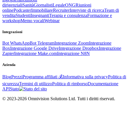
dirigenziali
Sanità
Giornalisti
Legale
ONG
Riunioni
online
Podcaster
Immobiliare
Recruiter
Interviste di ricerca
Team di
vendita
Studenti
Insegnanti
Terapia e consulenza
Formazione e
workshop
Memo vocali
Webinar
Integrazioni
Bot WhatsApp
Bot Telegram
Integrazione Zoom
Integrazione
Box
Integrazione Google Drive
Integrazione Dropbox
Integrazione
Zapier
Integrazione Make.com
Integrazione N8N
Azienda
Blog
Prezzi
Programma affiliati 💰
Informativa sulla privacy
Politica di
sicurezza
Termini di utilizzo
Politica di rimborso
Documentazione
API
Stato
© 2023-2026 Omnivision Solutions Ltd. Tutti i diritti riservati.