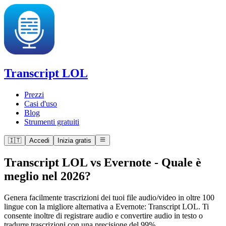
Transcript LOL
Prezzi
Casi d'uso
Blog
Strumenti gratuiti
🇮🇹
Accedi
Inizia gratis
Transcript LOL vs Evernote
-
Quale è
meglio nel 2026?
Genera facilmente trascrizioni dei tuoi file audio/video in oltre 100
lingue con la migliore alternativa a Evernote: Transcript LOL. Ti
consente inoltre di registrare audio e convertire audio in testo o
tradurre trascrizioni con una precisione del 99%.