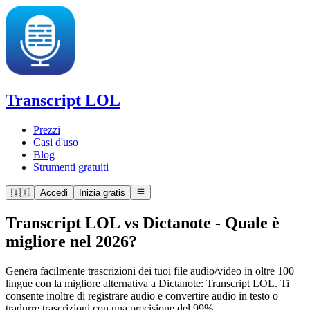
Transcript LOL
Prezzi
Casi d'uso
Blog
Strumenti gratuiti
🇮🇹
Accedi
Inizia gratis
Transcript LOL vs Dictanote
-
Quale è
migliore nel 2026?
Genera facilmente trascrizioni dei tuoi file audio/video in oltre 100
lingue con la migliore alternativa a Dictanote: Transcript LOL. Ti
consente inoltre di registrare audio e convertire audio in testo o
tradurre trascrizioni con una precisione del 99%.