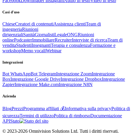
Facebook
Downloader Instagram
Audio in testo
Video in testo
Casi d'uso
Chiese
Creatori di contenuti
Assistenza clienti
Team di
ingegneria
Riunioni
dirigenziali
Sanità
Giornalisti
Legale
ONG
Riunioni
online
Podcaster
Immobiliare
Recruiter
Interviste di ricerca
Team di
vendita
Studenti
Insegnanti
Terapia e consulenza
Formazione e
workshop
Memo vocali
Webinar
Integrazioni
Bot WhatsApp
Bot Telegram
Integrazione Zoom
Integrazione
Box
Integrazione Google Drive
Integrazione Dropbox
Integrazione
Zapier
Integrazione Make.com
Integrazione N8N
Azienda
Blog
Prezzi
Programma affiliati 💰
Informativa sulla privacy
Politica di
sicurezza
Termini di utilizzo
Politica di rimborso
Documentazione
API
Stato
© 2023-2026 Omnivision Solutions Ltd. Tutti i diritti riservati.