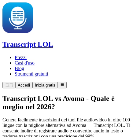
Transcript LOL
Prezzi
Casi d'uso
Blog
Strumenti gratuiti
🇮🇹
Accedi
Inizia gratis
Transcript LOL vs Avoma
-
Quale è
meglio nel 2026?
Genera facilmente trascrizioni dei tuoi file audio/video in oltre 100
lingue con la migliore alternativa ad Avoma — Transcript LOL. Ti
consente inoltre di registrare audio e convertire audio in testo o
tradurre trascrizioni con una precisione del 99%.