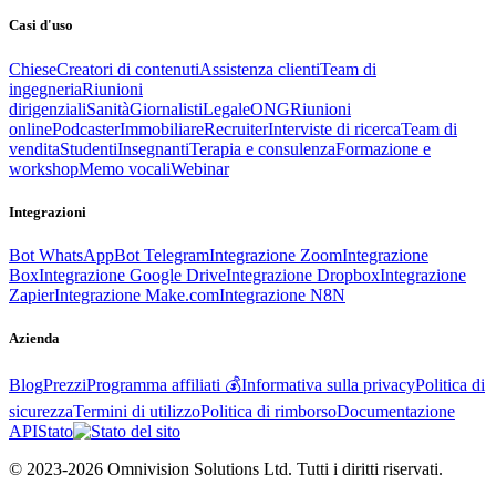
Casi d'uso
Chiese
Creatori di contenuti
Assistenza clienti
Team di
ingegneria
Riunioni
dirigenziali
Sanità
Giornalisti
Legale
ONG
Riunioni
online
Podcaster
Immobiliare
Recruiter
Interviste di ricerca
Team di
vendita
Studenti
Insegnanti
Terapia e consulenza
Formazione e
workshop
Memo vocali
Webinar
Integrazioni
Bot WhatsApp
Bot Telegram
Integrazione Zoom
Integrazione
Box
Integrazione Google Drive
Integrazione Dropbox
Integrazione
Zapier
Integrazione Make.com
Integrazione N8N
Azienda
Blog
Prezzi
Programma affiliati 💰
Informativa sulla privacy
Politica di
sicurezza
Termini di utilizzo
Politica di rimborso
Documentazione
API
Stato
© 2023-2026 Omnivision Solutions Ltd. Tutti i diritti riservati.