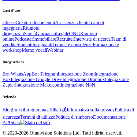
Casi d'uso
Chiese
Creatori di contenuti
Assistenza clienti
Team di
ingegneria
Riunioni
dirigenziali
Sanità
Giornalisti
Legale
ONG
Riunioni
online
Podcaster
Immobiliare
Recruiter
Interviste di ricerca
Team di
vendita
Studenti
Insegnanti
Terapia e consulenza
Formazione e
workshop
Memo vocali
Webinar
Integrazioni
Bot WhatsApp
Bot Telegram
Integrazione Zoom
Integrazione
Box
Integrazione Google Drive
Integrazione Dropbox
Integrazione
Zapier
Integrazione Make.com
Integrazione N8N
Azienda
Blog
Prezzi
Programma affiliati 💰
Informativa sulla privacy
Politica di
sicurezza
Termini di utilizzo
Politica di rimborso
Documentazione
API
Stato
© 2023-2026 Omnivision Solutions Ltd. Tutti i diritti riservati.