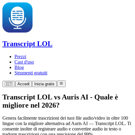
Transcript LOL
Prezzi
Casi d'uso
Blog
Strumenti gratuiti
🇮🇹
Accedi
Inizia gratis
Transcript LOL vs Auris AI
-
Quale è
migliore nel 2026?
Genera facilmente trascrizioni dei tuoi file audio/video in oltre 100
lingue con la migliore alternativa ad Auris AI — Transcript LOL. Ti
consente inoltre di registrare audio e convertire audio in testo o
tradurre trascrizioni con una precisione del 99%.