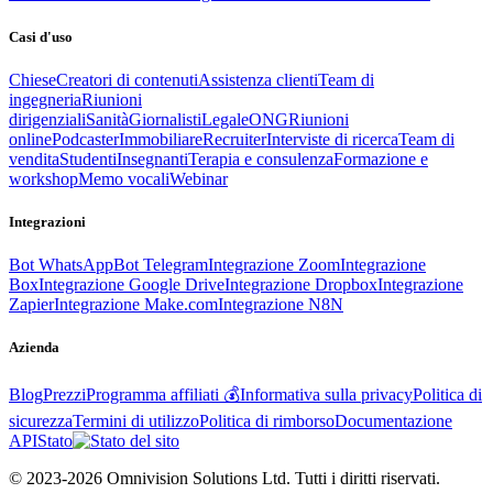
Casi d'uso
Chiese
Creatori di contenuti
Assistenza clienti
Team di
ingegneria
Riunioni
dirigenziali
Sanità
Giornalisti
Legale
ONG
Riunioni
online
Podcaster
Immobiliare
Recruiter
Interviste di ricerca
Team di
vendita
Studenti
Insegnanti
Terapia e consulenza
Formazione e
workshop
Memo vocali
Webinar
Integrazioni
Bot WhatsApp
Bot Telegram
Integrazione Zoom
Integrazione
Box
Integrazione Google Drive
Integrazione Dropbox
Integrazione
Zapier
Integrazione Make.com
Integrazione N8N
Azienda
Blog
Prezzi
Programma affiliati 💰
Informativa sulla privacy
Politica di
sicurezza
Termini di utilizzo
Politica di rimborso
Documentazione
API
Stato
© 2023-2026 Omnivision Solutions Ltd. Tutti i diritti riservati.