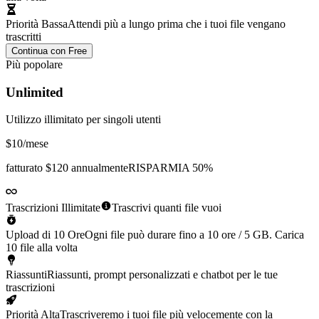
Priorità Bassa
Attendi più a lungo prima che i tuoi file vengano
trascritti
Continua con Free
Più popolare
Unlimited
Utilizzo illimitato per singoli utenti
$10
/mese
fatturato
$120 annualmente
RISPARMIA 50%
Trascrizioni Illimitate
Trascrivi quanti file vuoi
Upload di 10 Ore
Ogni file può durare fino a 10 ore / 5 GB. Carica
10 file alla volta
Riassunti
Riassunti, prompt personalizzati e chatbot per le tue
trascrizioni
Priorità Alta
Trascriveremo i tuoi file più velocemente con la