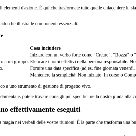
egli elementi d'azione. È qui che trasformate tutte quelle chiacchiere in 
pido che illustra le componenti essenziali.
ce
Cosa includere
Iniziare con un verbo forte come "Creare", "Bozza" o "R
 o a un gruppo.
Elencare i nomi effettivi della persona responsabile. N
o.
Fornire una data specifica (ad es. fine giornata venerdì,
Mantenere la semplicità: Non iniziato, In corso o Compl
tico a uno strumento di gestione di progetto vivo.
ndamentale, potete trovare consigli più specifici nella nostra guida alla 
no effettivamente eseguiti
 magia nei verbali delle vostre riunioni. È la parte che trasforma una buo