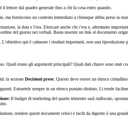
i il lettore dal quadro generale fino a chi fa cosa entro quando.
ie, ma forniscono un contesto immediato a chiunque abbia perso la riun
riunione, la data e l'ora. Elencare anche chi c'era e, altrettanto important
dine del giorno nei verbali. Basta inserire un link al documento origina
 L'obiettivo qui è catturare i risultati importanti, non una riproduzione 
so. Quali erano gli argomenti principali? Quali dati chiave sono stati co
ità: la sezione
Decisioni prese
. Questo deve essere un elenco cristallino
appunti. Estraetele sempre in un elenco puntato distinto. Li rende facilme
ione:
Il budget di marketing del quarto trimestre sarà riallocato, spostan
uito.
iunioni, rendere questi documenti veloci e facili da digerire è una grande 