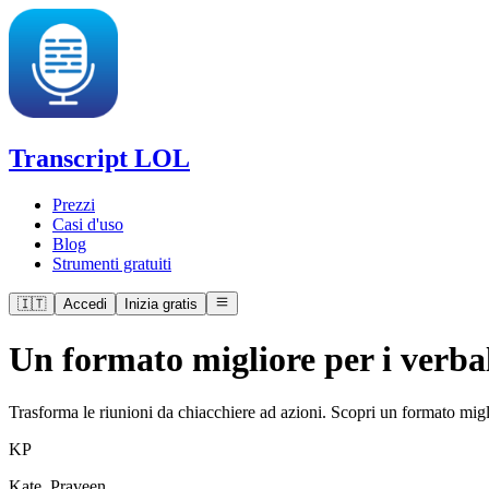
Transcript LOL
Prezzi
Casi d'uso
Blog
Strumenti gratuiti
🇮🇹
Accedi
Inizia gratis
Un formato migliore per i verbal
Trasforma le riunioni da chiacchiere ad azioni. Scopri un formato miglior
K
P
Kate, Praveen