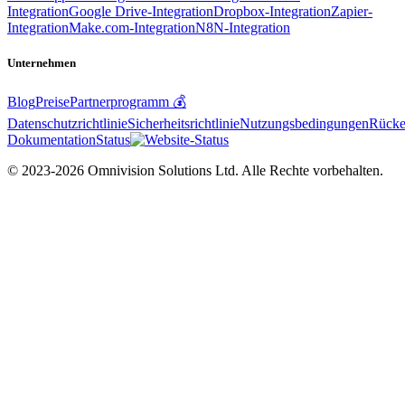
Integration
Google Drive-Integration
Dropbox-Integration
Zapier-
Integration
Make.com-Integration
N8N-Integration
Unternehmen
Blog
Preise
Partnerprogramm 💰
Datenschutzrichtlinie
Sicherheitsrichtlinie
Nutzungsbedingungen
Rücker
Dokumentation
Status
© 2023-2026 Omnivision Solutions Ltd. Alle Rechte vorbehalten.