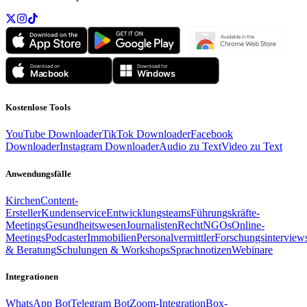
Kostenlose Tools
YouTube Downloader
TikTok Downloader
Facebook
Downloader
Instagram Downloader
Audio zu Text
Video zu Text
Anwendungsfälle
Kirchen
Content-
Ersteller
Kundenservice
Entwicklungsteams
Führungskräfte-
Meetings
Gesundheitswesen
Journalisten
Recht
NGOs
Online-
Meetings
Podcaster
Immobilien
Personalvermittler
Forschungsinterview
& Beratung
Schulungen & Workshops
Sprachnotizen
Webinare
Integrationen
WhatsApp Bot
Telegram Bot
Zoom-Integration
Box-