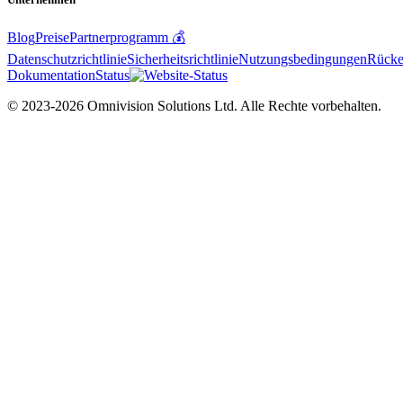
Blog
Preise
Partnerprogramm 💰
Datenschutzrichtlinie
Sicherheitsrichtlinie
Nutzungsbedingungen
Rücker
Dokumentation
Status
© 2023-2026 Omnivision Solutions Ltd. Alle Rechte vorbehalten.