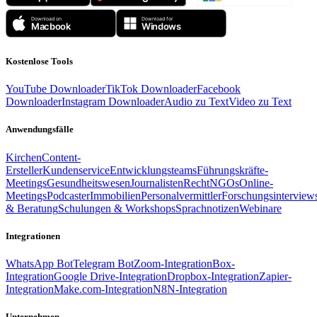
Kostenlose Tools
YouTube Downloader
TikTok Downloader
Facebook
Downloader
Instagram Downloader
Audio zu Text
Video zu Text
Anwendungsfälle
Kirchen
Content-
Ersteller
Kundenservice
Entwicklungsteams
Führungskräfte-
Meetings
Gesundheitswesen
Journalisten
Recht
NGOs
Online-
Meetings
Podcaster
Immobilien
Personalvermittler
Forschungsinterview
& Beratung
Schulungen & Workshops
Sprachnotizen
Webinare
Integrationen
WhatsApp Bot
Telegram Bot
Zoom-Integration
Box-
Integration
Google Drive-Integration
Dropbox-Integration
Zapier-
Integration
Make.com-Integration
N8N-Integration
Unternehmen