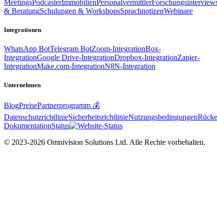
Meetings
Podcaster
Immobilien
Personalvermittler
Forschungsinterview
& Beratung
Schulungen & Workshops
Sprachnotizen
Webinare
Integrationen
WhatsApp Bot
Telegram Bot
Zoom-Integration
Box-
Integration
Google Drive-Integration
Dropbox-Integration
Zapier-
Integration
Make.com-Integration
N8N-Integration
Unternehmen
Blog
Preise
Partnerprogramm 💰
Datenschutzrichtlinie
Sicherheitsrichtlinie
Nutzungsbedingungen
Rücker
Dokumentation
Status
© 2023-2026 Omnivision Solutions Ltd. Alle Rechte vorbehalten.