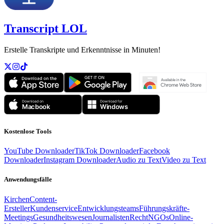
Transcript LOL
Erstelle Transkripte und Erkenntnisse in Minuten!
Kostenlose Tools
YouTube Downloader
TikTok Downloader
Facebook
Downloader
Instagram Downloader
Audio zu Text
Video zu Text
Anwendungsfälle
Kirchen
Content-
Ersteller
Kundenservice
Entwicklungsteams
Führungskräfte-
Meetings
Gesundheitswesen
Journalisten
Recht
NGOs
Online-