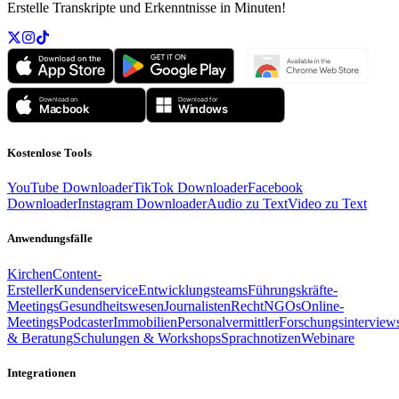
Erstelle Transkripte und Erkenntnisse in Minuten!
Kostenlose Tools
YouTube Downloader
TikTok Downloader
Facebook
Downloader
Instagram Downloader
Audio zu Text
Video zu Text
Anwendungsfälle
Kirchen
Content-
Ersteller
Kundenservice
Entwicklungsteams
Führungskräfte-
Meetings
Gesundheitswesen
Journalisten
Recht
NGOs
Online-
Meetings
Podcaster
Immobilien
Personalvermittler
Forschungsinterview
& Beratung
Schulungen & Workshops
Sprachnotizen
Webinare
Integrationen