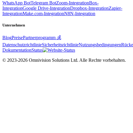
WhatsApp Bot
Telegram Bot
Zoom-Integration
Box-
Integration
Google Drive-Integration
Dropbox-Integration
Zapier-
Integration
Make.com-Integration
N8N-Integration
Unternehmen
Blog
Preise
Partnerprogramm 💰
Datenschutzrichtlinie
Sicherheitsrichtlinie
Nutzungsbedingungen
Rücker
Dokumentation
Status
© 2023-2026 Omnivision Solutions Ltd. Alle Rechte vorbehalten.