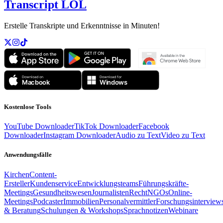
Transcript LOL
Erstelle Transkripte und Erkenntnisse in Minuten!
Kostenlose Tools
YouTube Downloader
TikTok Downloader
Facebook
Downloader
Instagram Downloader
Audio zu Text
Video zu Text
Anwendungsfälle
Kirchen
Content-
Ersteller
Kundenservice
Entwicklungsteams
Führungskräfte-
Meetings
Gesundheitswesen
Journalisten
Recht
NGOs
Online-
Meetings
Podcaster
Immobilien
Personalvermittler
Forschungsinterview
& Beratung
Schulungen & Workshops
Sprachnotizen
Webinare