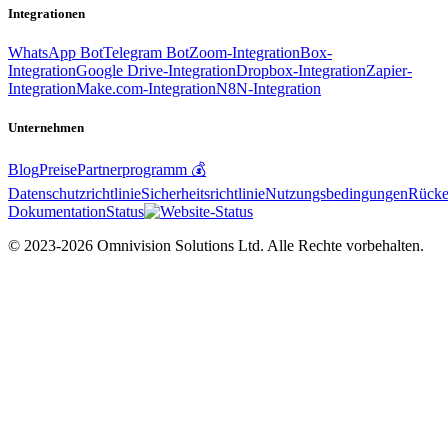
Integrationen
WhatsApp Bot
Telegram Bot
Zoom-Integration
Box-
Integration
Google Drive-Integration
Dropbox-Integration
Zapier-
Integration
Make.com-Integration
N8N-Integration
Unternehmen
Blog
Preise
Partnerprogramm 💰
Datenschutzrichtlinie
Sicherheitsrichtlinie
Nutzungsbedingungen
Rücker
Dokumentation
Status
© 2023-2026 Omnivision Solutions Ltd. Alle Rechte vorbehalten.