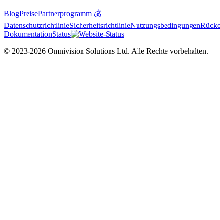
Blog
Preise
Partnerprogramm 💰
Datenschutzrichtlinie
Sicherheitsrichtlinie
Nutzungsbedingungen
Rücker
Dokumentation
Status
© 2023-2026 Omnivision Solutions Ltd. Alle Rechte vorbehalten.