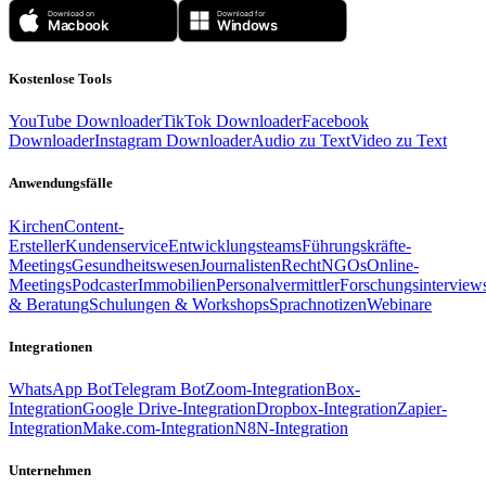
Kostenlose Tools
YouTube Downloader
TikTok Downloader
Facebook
Downloader
Instagram Downloader
Audio zu Text
Video zu Text
Anwendungsfälle
Kirchen
Content-
Ersteller
Kundenservice
Entwicklungsteams
Führungskräfte-
Meetings
Gesundheitswesen
Journalisten
Recht
NGOs
Online-
Meetings
Podcaster
Immobilien
Personalvermittler
Forschungsinterview
& Beratung
Schulungen & Workshops
Sprachnotizen
Webinare
Integrationen
WhatsApp Bot
Telegram Bot
Zoom-Integration
Box-
Integration
Google Drive-Integration
Dropbox-Integration
Zapier-
Integration
Make.com-Integration
N8N-Integration
Unternehmen