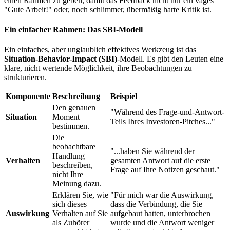
einen Rahmen zu geben, damit das Feedback nicht nur ein vages
"Gute Arbeit!" oder, noch schlimmer, übermäßig harte Kritik ist.
Ein einfacher Rahmen: Das SBI-Modell
Ein einfaches, aber unglaublich effektives Werkzeug ist das
Situation-Behavior-Impact (SBI)
-Modell. Es gibt den Leuten eine
klare, nicht wertende Möglichkeit, ihre Beobachtungen zu
strukturieren.
Komponente
Beschreibung
Beispiel
Den genauen
"Während des Frage-und-Antwort-
Situation
Moment
Teils Ihres Investoren-Pitches..."
bestimmen.
Die
beobachtbare
"...haben Sie während der
Handlung
Verhalten
gesamten Antwort auf die erste
beschreiben,
Frage auf Ihre Notizen geschaut."
nicht Ihre
Meinung dazu.
Erklären Sie, wie
"Für mich war die Auswirkung,
sich dieses
dass die Verbindung, die Sie
Auswirkung
Verhalten auf Sie
aufgebaut hatten, unterbrochen
als Zuhörer
wurde und die Antwort weniger