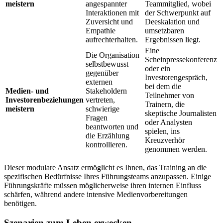
meistern
angespannter
Teammitglied, wobei
Interaktionen mit
der Schwerpunkt auf
Zuversicht und
Deeskalation und
Empathie
umsetzbaren
aufrechterhalten.
Ergebnissen liegt.
Eine
Die Organisation
Scheinpressekonferenz
selbstbewusst
oder ein
gegenüber
Investorengespräch,
externen
bei dem die
Medien- und
Stakeholdern
Teilnehmer von
Investorenbeziehungen
vertreten,
Trainern, die
meistern
schwierige
skeptische Journalisten
Fragen
oder Analysten
beantworten und
spielen, ins
die Erzählung
Kreuzverhör
kontrollieren.
genommen werden.
Dieser modulare Ansatz ermöglicht es Ihnen, das Training an die
spezifischen Bedürfnisse Ihres Führungsteams anzupassen. Einige
Führungskräfte müssen möglicherweise ihren internen Einfluss
schärfen, während andere intensive Medienvorbereitungen
benötigen.
Szenarien zum Leben erwecken