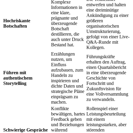
Komplexe
entwerfen und halten
Informationen in
eine dreiminütige
eine klare,
Ankündigung zu einer
prägnante und
Hochriskante
größeren
überzeugende
Botschaften
organisatorischen
Botschaft
Umstrukturierung,
destillieren, die
gefolgt von einer Live-
auch unter Druck
Q&A-Runde mit
Bestand hat.
Kollegen.
Erzählungen
Führungskräfte
nutzen, um
erhalten den Auftrag,
Einfluss
einen Quartalsbericht
aufzubauen, zum
Führen mit
in eine überzeugende
Handeln zu
authentischem
Geschichte von
inspirieren und
Storytelling
Fortschritt und
dichte Daten und
Zukunftsvision für
strategische Pläne
eine Vollversammlung
einprägsam zu
zu verwandeln.
machen.
Konflikte
Rollenspiel einer
bewältigen, hartes
Leistungsbeurteilung
Feedback geben
mit einem
und Beziehungen
leistungsstarken, aber
Schwierige Gespräche
während
störenden