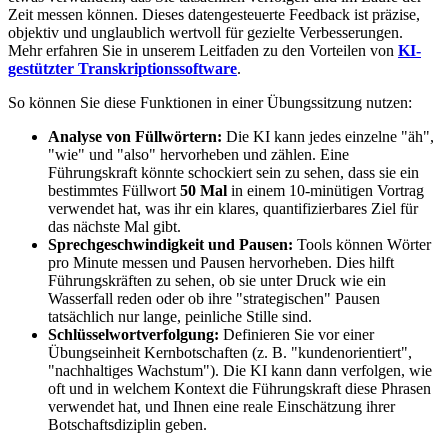
Zeit messen können. Dieses datengesteuerte Feedback ist präzise,
objektiv und unglaublich wertvoll für gezielte Verbesserungen.
Mehr erfahren Sie in unserem Leitfaden zu den Vorteilen von
KI-
gestützter Transkriptionssoftware
.
So können Sie diese Funktionen in einer Übungssitzung nutzen:
Analyse von Füllwörtern:
Die KI kann jedes einzelne "äh",
"wie" und "also" hervorheben und zählen. Eine
Führungskraft könnte schockiert sein zu sehen, dass sie ein
bestimmtes Füllwort
50 Mal
in einem 10-minütigen Vortrag
verwendet hat, was ihr ein klares, quantifizierbares Ziel für
das nächste Mal gibt.
Sprechgeschwindigkeit und Pausen:
Tools können Wörter
pro Minute messen und Pausen hervorheben. Dies hilft
Führungskräften zu sehen, ob sie unter Druck wie ein
Wasserfall reden oder ob ihre "strategischen" Pausen
tatsächlich nur lange, peinliche Stille sind.
Schlüsselwortverfolgung:
Definieren Sie vor einer
Übungseinheit Kernbotschaften (z. B. "kundenorientiert",
"nachhaltiges Wachstum"). Die KI kann dann verfolgen, wie
oft und in welchem Kontext die Führungskraft diese Phrasen
verwendet hat, und Ihnen eine reale Einschätzung ihrer
Botschaftsdiziplin geben.