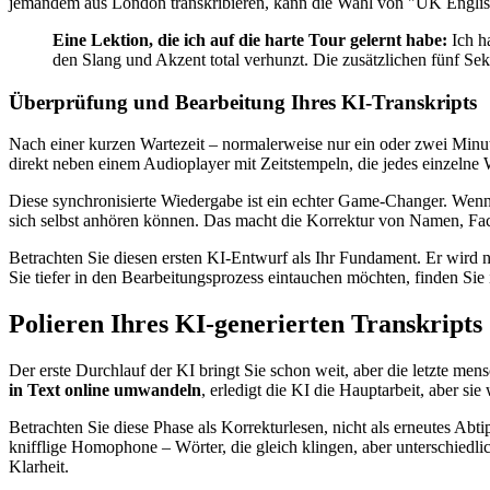
jemandem aus London transkribieren, kann die Wahl von "UK English
Eine Lektion, die ich auf die harte Tour gelernt habe:
Ich ha
den Slang und Akzent total verhunzt. Die zusätzlichen fünf S
Überprüfung und Bearbeitung Ihres KI-Transkripts
Nach einer kurzen Wartezeit – normalerweise nur ein oder zwei Minu
direkt neben einem Audioplayer mit Zeitstempeln, die jedes einzeln
Diese synchronisierte Wiedergabe ist ein echter Game-Changer. Wenn 
sich selbst anhören können. Das macht die Korrektur von Namen, Fach
Betrachten Sie diesen ersten KI-Entwurf als Ihr Fundament. Er wird nic
Sie tiefer in den Bearbeitungsprozess eintauchen möchten, finden Sie
Polieren Ihres KI-generierten Transkripts
Der erste Durchlauf der KI bringt Sie schon weit, aber die letzte men
in Text online umwandeln
, erledigt die KI die Hauptarbeit, aber si
Betrachten Sie diese Phase als Korrekturlesen, nicht als erneutes Abt
knifflige Homophone – Wörter, die gleich klingen, aber unterschiedli
Klarheit.