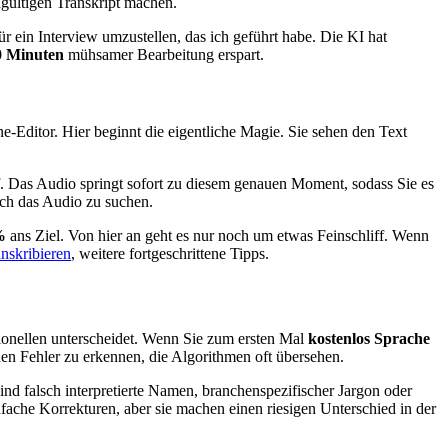
gültigen Transkript machen.
r ein Interview umzustellen, das ich geführt habe. Die KI hat
0 Minuten
mühsamer Bearbeitung erspart.
ne-Editor. Hier beginnt die eigentliche Magie. Sie sehen den Text
f. Das Audio springt sofort zu diesem genauen Moment, sodass Sie es
rch das Audio zu suchen.
%
ans Ziel. Von hier an geht es nur noch um etwas Feinschliff. Wenn
anskribieren
, weitere fortgeschrittene Tipps.
ssionellen unterscheidet. Wenn Sie zum ersten Mal
kostenlos Sprache
enden Fehler zu erkennen, die Algorithmen oft übersehen.
ind falsch interpretierte Namen, branchenspezifischer Jargon oder
fache Korrekturen, aber sie machen einen riesigen Unterschied in der