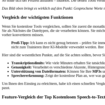
So sollte sich der Prozess anfühlen – mühelos. Die besten Tools vers
Das Bild oben bringt es wirklich auf den Punkt: Gesprochene Worte na
Vergleich der wichtigsten Funktionen
Wenn Sie kostenlose Tools vergleichen, sollten Sie zuerst die monatl
Sie als Nächstes die Dateitypen, die sie verarbeiten können. Sie mö
vorher konvertieren müssen.
Profi-Tipp:
Ich kann es nicht genug betonen – prüfen Sie imme
nicht zum Trainieren ihrer KI-Modelle verwendet werden. Ihre 
Hier sind die wesentlichen Punkte, auf die Sie achten sollten, bevor Si
Transkriptionslimits:
Wie viele Minuten erhalten Sie tatsächl
Genauigkeit:
Verarbeitet es verschiedene Akzente, Hintergrun
Unterstützung von Dateiformaten:
Können Sie Ihre
MP3s
u
Sprechererkennung:
Zeigt der kostenlose Plan an, wer was ge
Um Ihnen den Einstieg zu erleichtern, habe ich einen schnellen Verg
passt.
Feature-Vergleich der Top Kostenlosen Speech-to-Text