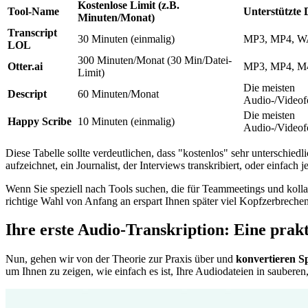
Kostenlose Limit (z.B.
Tool-Name
Unterstützte 
Minuten/Monat)
Transcript
30 Minuten (einmalig)
MP3, MP4, 
LOL
300 Minuten/Monat (30 Min/Datei-
Otter.ai
MP3, MP4, 
Limit)
Die meisten
Descript
60 Minuten/Monat
Audio-/Videof
Die meisten
Happy Scribe
10 Minuten (einmalig)
Audio-/Videof
Diese Tabelle sollte verdeutlichen, dass "kostenlos" sehr unterschie
aufzeichnet, ein Journalist, der Interviews transkribiert, oder einfac
Wenn Sie speziell nach Tools suchen, die für Teammeetings und kolla
richtige Wahl von Anfang an erspart Ihnen später viel Kopfzerbrechen
Ihre erste Audio-Transkription: Eine prak
Nun, gehen wir von der Theorie zur Praxis über und
konvertieren Sp
um Ihnen zu zeigen, wie einfach es ist, Ihre Audiodateien in saubere