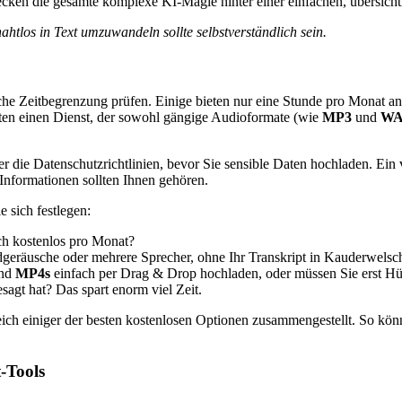
tecken die gesamte komplexe KI-Magie hinter einer einfachen, übersich
htlos in Text umzuwandeln sollte selbstverständlich sein.
iche Zeitbegrenzung prüfen. Einige bieten nur eine Stunde pro Monat an
chten einen Dienst, der sowohl gängige Audioformate (wie
MP3
und
WA
r die Datenschutzrichtlinien, bevor Sie sensible Daten hochladen. Ein 
Informationen sollten Ihnen gehören.
e sich festlegen:
ich kostenlos pro Monat?
dgeräusche oder mehrere Sprecher, ohne Ihr Transkript in Kauderwels
nd
MP4s
einfach per Drag & Drop hochladen, oder müssen Sie erst H
sagt hat? Das spart enorm viel Zeit.
leich einiger der besten kostenlosen Optionen zusammengestellt. So kö
-Tools