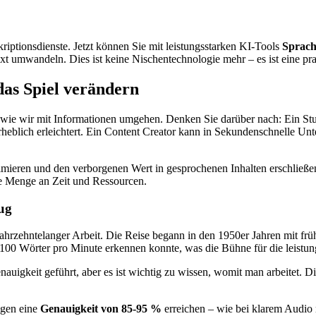
iptionsdienste. Jetzt können Sie mit leistungsstarken KI-Tools
Sprach
 umwandeln. Dies ist keine Nischentechnologie mehr – es ist eine pra
as Spiel verändern
, wie wir mit Informationen umgehen. Denken Sie darüber nach: Ein Stu
lich erleichtert. Ein Content Creator kann in Sekundenschnelle Untert
ptimieren und den verborgenen Wert in gesprochenen Inhalten erschließ
me Menge an Zeit und Ressourcen.
ug
 jahrzehntelanger Arbeit. Die Reise begann in den 1950er Jahren mit fr
100 Wörter pro Minute erkennen konnte, was die Bühne für die leistung
uigkeit geführt, aber es ist wichtig zu wissen, womit man arbeitet. Die
ngen eine
Genauigkeit von 85-95 %
erreichen – wie bei klarem Audio