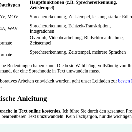
Hauptfunktionen (z.B. Sprechererkennung,
Dateitypen
Zeitstempel)
WAV, MOV
Sprechererkennung, Zeitstempel, leistungsstarker Edito
Sprechererkennung, Echtzeit-Transkription,
M4A, WAV
Integrationen
Overdub, Videobearbeitung, Bildschirmaufnahme,
ormate
Zeitstempel
Sprechererkennung, Zeitstempel, mehrere Sprachen
ormate
dliche Bedeutungen haben kann. Die beste Wahl hängt vollständig von Ih
h jemand, der eine Sprachnotiz in Text umwandeln muss.
boratives Arbeiten entwickelt wurden, geht unser Leitfaden zur
besten 
.
tische Anleitung
rache in Text online kostenlos
. Ich führe Sie durch den gesamten Pr
n, bearbeitbaren Text umzuwandeln. Kein Fachjargon, nur die wichtigen 