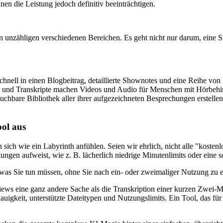
en die Leistung jedoch definitiv beeinträchtigen.
 in unzähligen verschiedenen Bereichen. Es geht nicht nur darum, ein
chnell in einen Blogbeitrag, detaillierte Shownotes und eine Reihe v
el und Transkripte machen Videos und Audio für Menschen mit Hörbeh
hbare Bibliothek aller ihrer aufgezeichneten Besprechungen erstellen,
ool aus
n sich wie ein Labyrinth anfühlen. Seien wir ehrlich, nicht alle "kosten
ungen aufweist, wie z. B. lächerlich niedrige Minutenlimits oder eine
sst, was Sie tun müssen, ohne Sie nach ein- oder zweimaliger Nutzung z
iews eine ganz andere Sache als die Transkription einer kurzen Zwei
auigkeit, unterstützte Dateitypen und Nutzungslimits. Ein Tool, das für