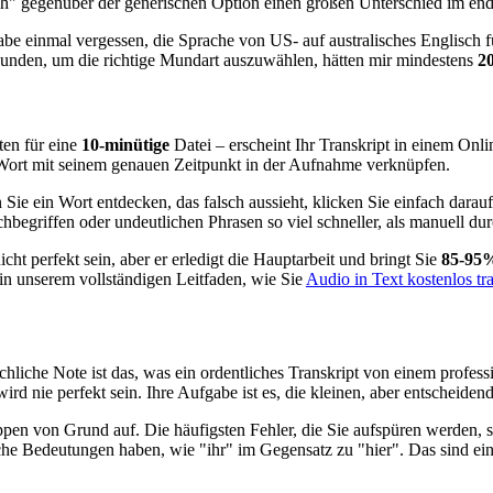
" gegenüber der generischen Option einen großen Unterschied im end
be einmal vergessen, die Sprache von US- auf australisches Englisch fü
ekunden, um die richtige Mundart auszuwählen, hätten mir mindestens
2
ten für eine
10-minütige
Datei – erscheint Ihr Transkript in einem Onli
e Wort mit seinem genauen Zeitpunkt in der Aufnahme verknüpfen.
Sie ein Wort entdecken, das falsch aussieht, klicken Sie einfach darau
begriffen oder undeutlichen Phrasen so viel schneller, als manuell du
ht perfekt sein, aber er erledigt die Hauptarbeit und bringt Sie
85-95
 in unserem vollständigen Leitfaden, wie Sie
Audio in Text kostenlos tr
schliche Note ist das, was ein ordentliches Transkript von einem profe
e wird nie perfekt sein. Ihre Aufgabe ist es, die kleinen, aber entscheid
ippen von Grund auf. Die häufigsten Fehler, die Sie aufspüren werden, s
che Bedeutungen haben, wie "ihr" im Gegensatz zu "hier". Das sind ein