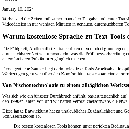
January 10, 2024
Vorbei sind die Zeiten mühsamer manueller Eingabe und teurer Transkr
Videodateien in nur wenigen Minuten in genauen, durchsuchbaren Text
Warum kostenlose Sprache-zu-Text-Tools d
Die Fähigkeit, Audio sofort zu transkribieren, verändert grundlegend
durchsuchbarer Notizen umwandeln, was die Prüfungsvorbereitung erheb
einem breiteren Publikum zugänglich machen.
Der eigentliche Zauber liegt darin, wie diese Tools Arbeitsabläufe o
Werkzeugen geht weit über den Komfort hinaus; sie spart eine enor
Von Nischentechnologie zu einem alltäglichen Werkze
Was sich wie ein jüngster Durchbruch anfühlt, basiert tatsächlich auf
den 1990er Jahren vor, und wir hatten Verbrauchersoftware, die etwa 
Diese lange Entwicklung hat zu unglaublicher Zugänglichkeit und Gena
Schlüsselfaktoren ab.
Die besten kostenlosen Tools können unter perfekten Bedingu