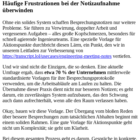
Häufige Frustrationen bei der Notizaufnahme
überwinden
Ohne ein solides System schaffen Besprechungsnotizen nur weitere
Probleme. Sie führen zu Verwirrung, doppelter Arbeit und
vergessenen Aufgaben – alles große Kopfschmerzen, besonders für
schnell agierende Ingenieurteams. Eine spezielle Vorlage für
Aktionspunkte durchbricht diesen Lärm, ein Punkt, den wir in
unserem Leitfaden zur Verbesserung von
https://transcript.lol/usecases/engineering-meeting-notes
vertiefen.
Und wir sind nicht die Einzigen, die so denken. Eine aktuelle
Umfrage ergab, dass
etwa 70 % der Unternehmen
mittlerweile
standardisierte Vorlagen für ihre Besprechungsprotokolle
verwenden, um die Arbeitsabläufe am Laufen zu halten. Die
Übernahme dieser Praxis dient nicht nur besseren Notizen; es geht
darum, ein zuverlässiges System aufzubauen, das den Schwung
auch dann aufrechterhält, wenn alle den Raum verlassen haben.
Okay, bauen wir diese Vorlage. Der Übergang vom bloßen Reden
über bessere Besprechungen zum tatsächlichen Abhalten beginnt mit
einem soliden Rahmen. Eine gute Vorlage für Aktionspunkte geht
nicht um Komplexität; sie geht um Klarheit.
Bei diesem gesamten Prozess geht es darum, Gespräche in konkrete,