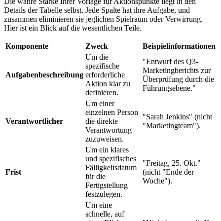
Die wahre Stärke Ihrer Vorlage für Aktionspunkte liegt in den
Details der Tabelle selbst. Jede Spalte hat ihre Aufgabe, und
zusammen eliminieren sie jeglichen Spielraum oder Verwirrung.
Hier ist ein Blick auf die wesentlichen Teile.
Komponente
Zweck
Beispielinformationen
Um die
"Entwurf des Q3-
spezifische
Marketingberichts zur
Aufgabenbeschreibung
erforderliche
Überprüfung durch die
Aktion klar zu
Führungsebene."
definieren.
Um einer
einzelnen Person
"Sarah Jenkins" (nicht
Verantwortlicher
die direkte
"Marketingteam").
Verantwortung
zuzuweisen.
Um ein klares
und spezifisches
"Freitag, 25. Okt."
Fälligkeitsdatum
Frist
(nicht "Ende der
für die
Woche").
Fertigstellung
festzulegen.
Um eine
schnelle, auf